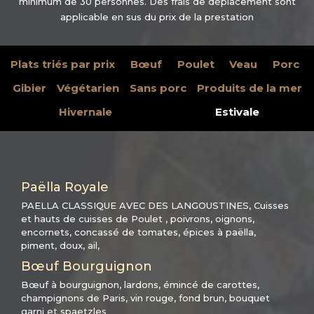
minimum de 30 personnes. Des frais de déplacement sont
applicable en sus du prix de la prestation
Plats triés par prix
Bœuf
Poulet
Veau
Porc
Gibier
Végétarien
Sans porc
Produits de la mer
Hivernale
Estivale
Paëlla Royale
PAELLA CLASSIQUE AVEC DES LANGOUSTINES, Cuisses
et hauts de cuisses de Poulet , poivrons, oignons,
encornets, concassé de tomates, épices à paëlla,
piment, doux, ail,
Bœuf Bourguignon
Bœuf à bourguignon, lardons, émincé de carottes,
champignons de Paris, vin rouge, fond brun, bouquet
garni et spaetzles