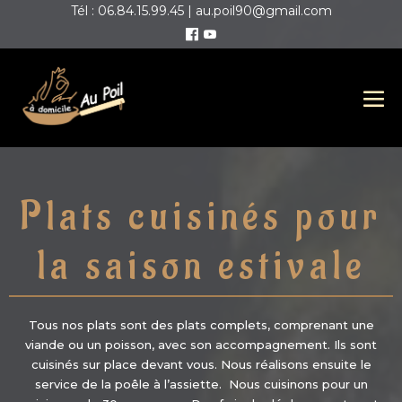
Tél : 06.84.15.99.45 | au.poil90@gmail.com
Plats cuisinés pour
la saison estivale
Tous nos plats sont des plats complets, comprenant une
viande ou un poisson, avec son accompagnement. Ils sont
cuisinés sur place devant vous. Nous réalisons ensuite le
service de la poêle à l’assiette. Nous cuisinons pour un