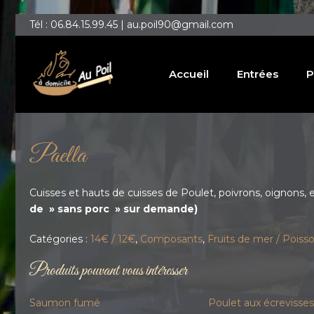
Tél : 06.84.15.99.45 | au.poil90@gmail.com
Accueil
Entrées
P
Paella
Cuisses et hauts de cuisses de Poulet, poivrons, oignons, en
de » sans porc » sur demande)
Catégories :
14€ / 12€
,
Composants
,
Fruits de mer / Poiss
Produits pouvant vous intéresser
Saumon fumé
Poulet aux écrevisses