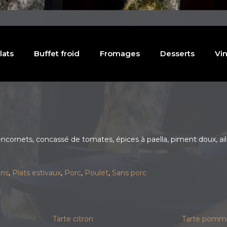
lats
Buffet froid
Fromages
Desserts
Vin
cornets, concassé de tomates, épices à paella, piment doux, ail, p
ons
,
Plats estivaux
,
Porc
,
Poulet
,
Sans porc
Tarte citron
Tarte pomm