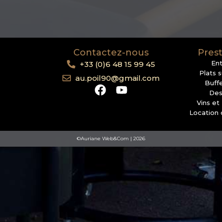
Contactez-nous
Prest
En
+33 (0)6 48 15 99 45
Plats 
au.poil90@gmail.com
Buffe
Des
Vins et
Location 
©Auriane Web&Com | 2026