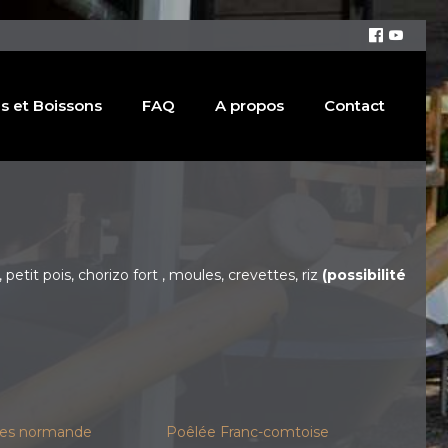
s et Boissons
FAQ
A propos
Contact
etit pois, chorizo fort , moules, crevettes, riz
(possibilité
es normande
Poêlée Franc-comtoise