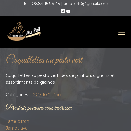
Tél : 06.84.15.99.45 | au.poil90@gmail.com
Coquillettes au pesto vert
Coquillettes au pesto vert, dés de jambon, oignons et
assortiments de graines
Catégories :
12€ / 10€
,
Porc
Produits pouvant vous intéresser
Tarte citron
Jambalaya