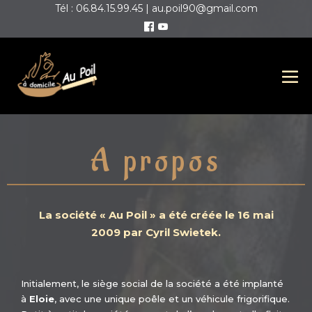
Tél : 06.84.15.99.45 | au.poil90@gmail.com
A propos
La société « Au Poil » a été créée le
16 mai
2009
par
Cyril Swietek
.
Initialement, le siège social de la société a été implanté
à
Eloie
, avec une unique poêle et un véhicule frigorifique.