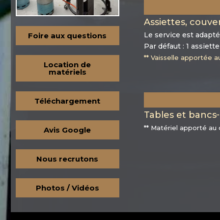
Assiettes, couver
Le service est adapté 
Foire aux questions
Par défaut : 1 assiett
** Vaisselle apportée au
Location de
matériels
Téléchargement
Tables et bancs
** Matériel apporté au d
Avis Google
Nous recrutons
Photos / Vidéos