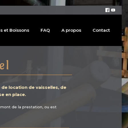
s et Boissons
FAQ
A propos
Contact
el
 de location de vaisselles, de
se en place.
amont de la prestation, ou est