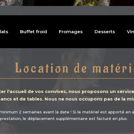
lats
Buffet froid
Fromages
Desserts
Vin
Location de matéri
iter l’accueil de vos convives, nous proposons un service
ancs et de tables. Nous ne nous occupons pas de la mi
 minimum 2 semaines avant la date ! Si le matériel est apporté en 
 prestation, le déplacement supplémentaire est facturé en plus.