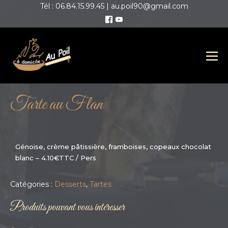
Tél : 06.84.15.99.45 | au.poil90@gmail.com
Tarte au Flan
Génoise, crème pâtissière, framboises, copeaux chocolat
blanc – 4.10€TTC / Pers
Catégories :
Desserts
,
Tartes
Produits pouvant vous intéresser