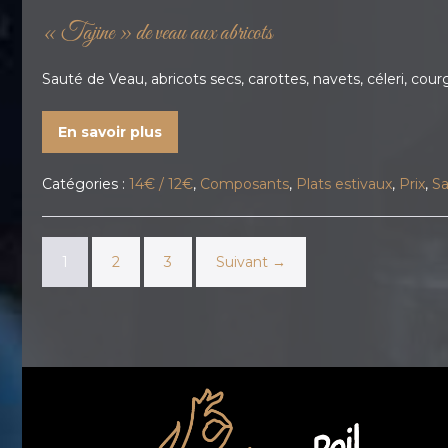
« Tajine » de veau aux abricots
Sauté de Veau, abricots secs, carottes, navets, céleri, cou
En savoir plus
Catégories :
14€ / 12€
,
Composants
,
Plats estivaux
,
Prix
,
Sa
1
2
3
Suivant →