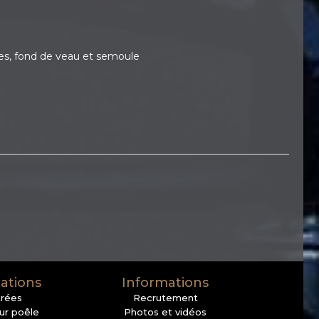
rses, fond de veau et semoule
ations
Informations
trées
Recrutement
sur poêle
Photos et vidéos