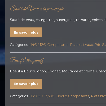
Sauté de Veau à la provençale
Sauté de Veau, courgettes, aubergines, tomates, épices dive
En savoir plus
Catégories :
14€ / 12€
,
Composants
,
Plats estivaux
,
Prix
,
Sa
Bœuf Stroganoff
Boeuf à Bourguignon, Cognac, Moutarde et crème, Champ
En savoir plus
Catégories :
15.50€ / 13,50€
,
Boeuf
,
Composants
,
Plats hiv