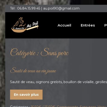
Tél : 06.84.15.99.45 | au.poil90@gmail.com
Accueil
Entrées
P
Catégorie :
Sans porc
Sauté de veau au vin jaune
Sauté de veau, oignons grelots, bouillon de volaille, girolles
En savoir plus