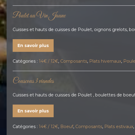
Poulet au Vin Jaune
Cuisses et hauts de cuisses de Poulet, oignons grelots, boui
En savoir plus
Catégories :
14€ / 12€
,
Composants
,
Plats hivernaux
,
Poul
Couscous 3 viandes
Cuisses et hauts de cuisses de Poulet , boulettes de boeuf,
En savoir plus
Catégories :
14€ / 12€
,
Boeuf
,
Composants
,
Plats estivaux