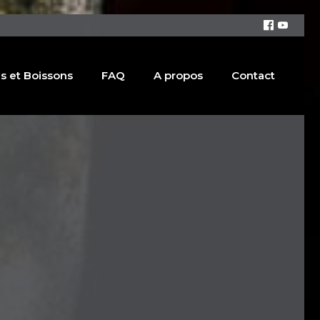
s et Boissons
FAQ
A propos
Contact