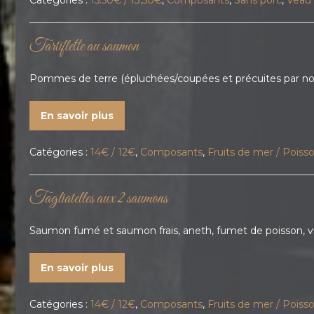
Catégories :
15.50€ / 13,50€
,
Composants
,
Sans porc
,
Veau
Tartiflette au saumon
Pommes de terre (épluchées/coupées et précuites par nos
En savoir plus
Catégories :
14€ / 12€
,
Composants
,
Fruits de mer / Poiss
Tagliatelles aux 2 saumons
Saumon fumé et saumon frais, aneth, fumet de poisson, vin
En savoir plus
Catégories :
14€ / 12€
,
Composants
,
Fruits de mer / Poiss