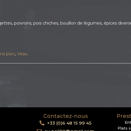
rgettes, poivrons, pois chiches, bouillon de légumes, épices dive
ns porc
,
Veau
Contactez-nous
Prest
En
+33 (0)6 48 15 99 45
Plats 