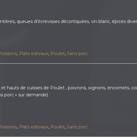
tières, queues d’écrevisses décortiquées, vin blanc, épices diverses
Poissons
,
Plats estivaux
,
Poulet
,
Sans porc
s de cuisses de Poulet , poivrons, oignons, encornets, concass
sans porc » sur demande)
Poissons
,
Plats estivaux
,
Poulet
,
Sans porc