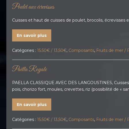
Poulet aux écrevisses
Cuisses et haut de cuisses de poulet, brocolis, écrevisses en
En savoir plus
Catégories :
15.50€ / 13,50€
,
Composants
,
Fruits de mer / 
Paëlla Royale
PAELLA CLASSIQUE AVEC DES LANGOUSTINES, Cuisses et haut
pois, chorizo fort, moules, crevettes, riz (possibilité de « 
En savoir plus
Catégories :
15.50€ / 13,50€
,
Composants
,
Fruits de mer / 