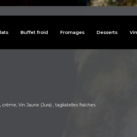
lats
Buffet froid
Fromages
Desserts
Vin
, crème, Vin Jaune (Jura) , tagliatelles fraîches