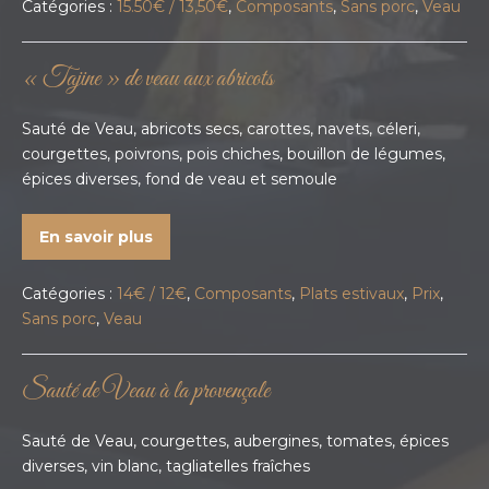
Catégories :
15.50€ / 13,50€
,
Composants
,
Sans porc
,
Veau
« Tajine » de veau aux abricots
Sauté de Veau, abricots secs, carottes, navets, céleri,
courgettes, poivrons, pois chiches, bouillon de légumes,
épices diverses, fond de veau et semoule
En savoir plus
Catégories :
14€ / 12€
,
Composants
,
Plats estivaux
,
Prix
,
Sans porc
,
Veau
Sauté de Veau à la provençale
Sauté de Veau, courgettes, aubergines, tomates, épices
diverses, vin blanc, tagliatelles fraîches