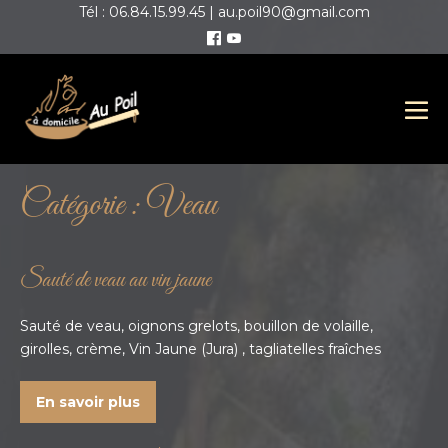
Tél : 06.84.15.99.45 | au.poil90@gmail.com
Catégorie :
Veau
Sauté de veau au vin jaune
Sauté de veau, oignons grelots, bouillon de volaille,
girolles, crème, Vin Jaune (Jura) , tagliatelles fraîches
En savoir plus