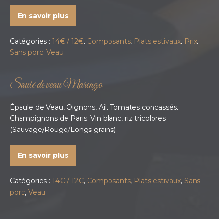
En savoir plus
Catégories :
14€ / 12€
,
Composants
,
Plats estivaux
,
Prix
,
Sans porc
,
Veau
Sauté de veau Marengo
Épaule de Veau, Oignons, Ail, Tomates concassés,
Champignons de Paris, Vin blanc, riz tricolores
(Sauvage/Rouge/Longs grains)
En savoir plus
Catégories :
14€ / 12€
,
Composants
,
Plats estivaux
,
Sans
porc
,
Veau