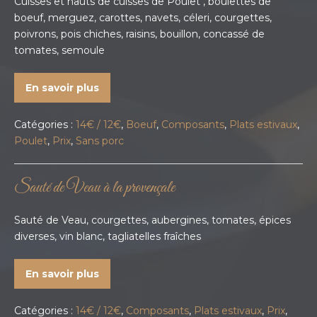
Cuisses et hauts de cuisses de Poulet , boulettes de
boeuf, merguez, carottes, navets, céleri, courgettes,
poivrons, pois chiches, raisins, bouillon, concassé de
tomates, semoule
En savoir plus
Catégories :
14€ / 12€
,
Boeuf
,
Composants
,
Plats estivaux
,
Poulet
,
Prix
,
Sans porc
Sauté de Veau à la provençale
Sauté de Veau, courgettes, aubergines, tomates, épices
diverses, vin blanc, tagliatelles fraîches
En savoir plus
Catégories :
14€ / 12€
,
Composants
,
Plats estivaux
,
Prix
,