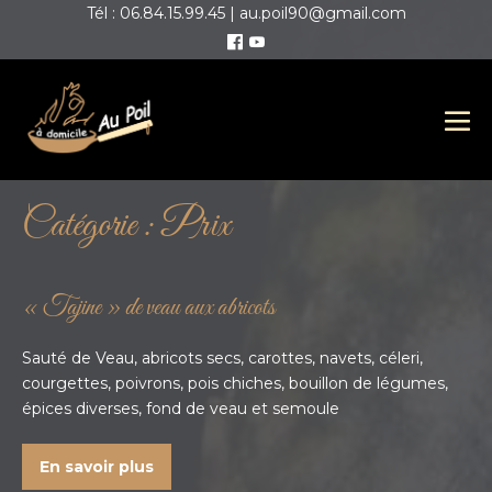
Tél : 06.84.15.99.45 | au.poil90@gmail.com
Catégorie :
Prix
« Tajine » de veau aux abricots
Sauté de Veau, abricots secs, carottes, navets, céleri,
courgettes, poivrons, pois chiches, bouillon de légumes,
épices diverses, fond de veau et semoule
En savoir plus