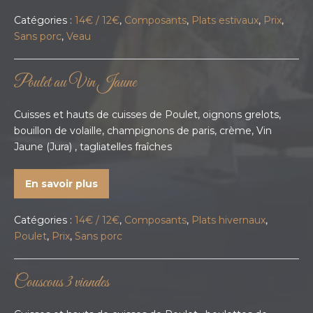
Catégories :
14€ / 12€
,
Composants
,
Plats estivaux
,
Prix
,
Sans porc
,
Veau
Poulet au Vin Jaune
Cuisses et hauts de cuisses de Poulet, oignons grelots,
bouillon de volaille, champignons de paris, crème, Vin
Jaune (Jura) , tagliatelles fraîches
En savoir plus
Catégories :
14€ / 12€
,
Composants
,
Plats hivernaux
,
Poulet
,
Prix
,
Sans porc
Couscous 3 viandes