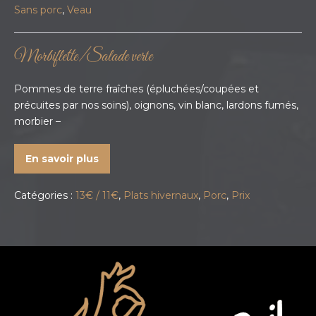
Sans porc
,
Veau
Morbiflette/Salade verte
Pommes de terre fraîches (épluchées/coupées et
précuites par nos soins), oignons, vin blanc, lardons fumés,
morbier –
En savoir plus
Catégories :
13€ / 11€
,
Plats hivernaux
,
Porc
,
Prix