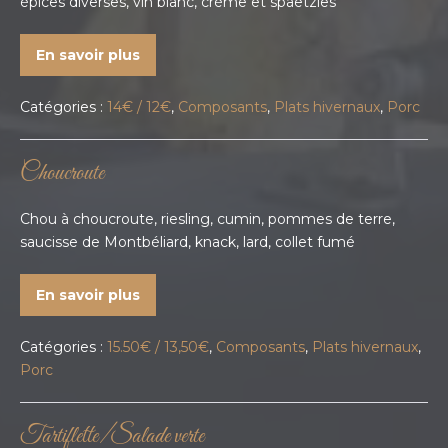
épices diverses, vin blanc, crème et spaetzles
En savoir plus
Catégories :
14€ / 12€
,
Composants
,
Plats hivernaux
,
Porc
Choucroute
Chou à choucroute, riesling, cumin, pommes de terre,
saucisse de Montbéliard, knack, lard, collet fumé
En savoir plus
Catégories :
15.50€ / 13,50€
,
Composants
,
Plats hivernaux
,
Porc
Tartiflette/Salade verte