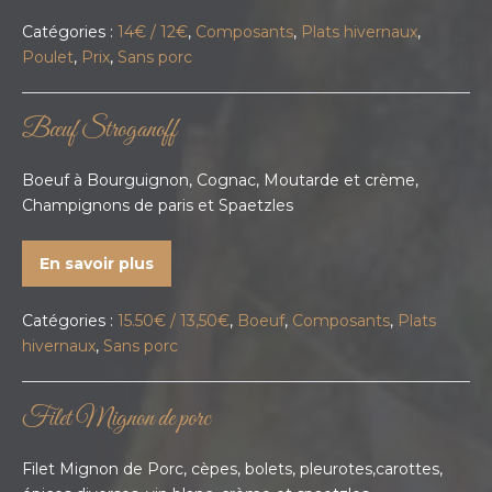
Catégories :
14€ / 12€
,
Composants
,
Plats hivernaux
,
Poulet
,
Prix
,
Sans porc
Bœuf Stroganoff
Boeuf à Bourguignon, Cognac, Moutarde et crème,
Champignons de paris et Spaetzles
En savoir plus
Catégories :
15.50€ / 13,50€
,
Boeuf
,
Composants
,
Plats
hivernaux
,
Sans porc
Filet Mignon de porc
Filet Mignon de Porc, cèpes, bolets, pleurotes,carottes,