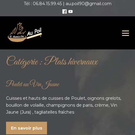
Tél : 06.84.15.99.45 | au.poil90@gmail.com
Catégorie :
Plats hivernaux
Poulet au Vin Jaune
Cuisses et hauts de cuisses de Poulet, oignons grelots,
bouillon de volaille, champignons de paris, crème, Vin
Jaune (Jura) , tagliatelles fraîches
En savoir plus