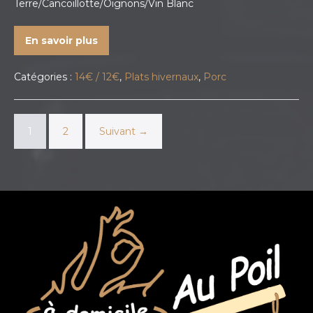
Terre/Cancoillotte/Oignons/Vin Blanc
En savoir plus
Catégories :
14€ / 12€
,
Plats hivernaux
,
Porc
1
2
Suivant →