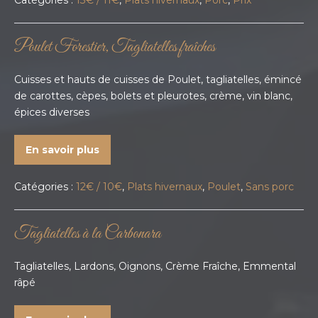
Catégories :
13€ / 11€
,
Plats hivernaux
,
Porc
,
Prix
Poulet Forestier, Tagliatelles fraîches
Cuisses et hauts de cuisses de Poulet, tagliatelles, émincé
de carottes, cèpes, bolets et pleurotes, crème, vin blanc,
épices diverses
En savoir plus
Catégories :
12€ / 10€
,
Plats hivernaux
,
Poulet
,
Sans porc
Tagliatelles à la Carbonara
Tagliatelles, Lardons, Oignons, Crème Fraîche, Emmental
râpé