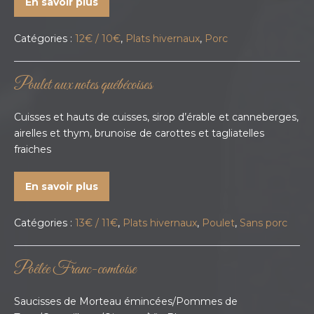
En savoir plus
Catégories :
12€ / 10€
,
Plats hivernaux
,
Porc
Poulet aux notes québécoises
Cuisses et hauts de cuisses, sirop d’érable et canneberges,
airelles et thym, brunoise de carottes et tagliatelles
fraiches
En savoir plus
Catégories :
13€ / 11€
,
Plats hivernaux
,
Poulet
,
Sans porc
Poêlée Franc-comtoise
Saucisses de Morteau émincées/Pommes de