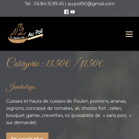
Tél : 06.84.15.99.45 | au.poil90@gmail.com
Catégorie :
13.50€ / 11.50€
Jambalaya
Cuisses et hauts de cuisses de Poulet, poivrons, ananas,
oignons, concassé de tomates, ail, chorizo fort , céleri,
bouquet garnie, crevettes, riz (possibilité de » sans porc »
sur demande)