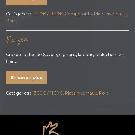
Catégories :
13.50€ / 11.50€
,
Composants
,
Plats hivernaux
,
Porc
Croziflette
Crozets pâtes de Savoie, oignons, lardons, reblochon, vin
blanc
En savoir plus
Catégories :
13.50€ / 11.50€
,
Plats hivernaux
,
Porc