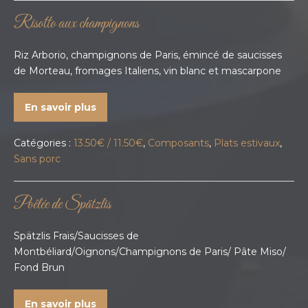
Risotto aux champignons
Riz Arborio, champignons de Paris, émincé de saucisses
de Morteau, fromages Italiens, vin blanc et mascarpone
En savoir plus
Catégories :
13.50€ / 11.50€
,
Composants
,
Plats estivaux
,
Sans porc
Poêlée de Spätzlis
Spätzlis Frais/Saucisses de
Montbéliard/Oignons/Champignons de Paris/ Pâte Miso/
Fond Brun
En savoir plus