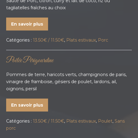
Sauté de Porc, citron, curry et lait de coco, riz ou
tagliatelles fraîches au choix
En savoir plus
Catégories :
13.50€ / 11.50€
,
Plats estivaux
,
Porc
Poêlée Périgourdine
Pommes de terre, haricots verts, champignons de paris,
vinaigre de framboise, gésiers de poulet, lardons, ail,
oignons, persil
En savoir plus
Catégories :
13.50€ / 11.50€
,
Plats estivaux
,
Poulet
,
Sans
porc