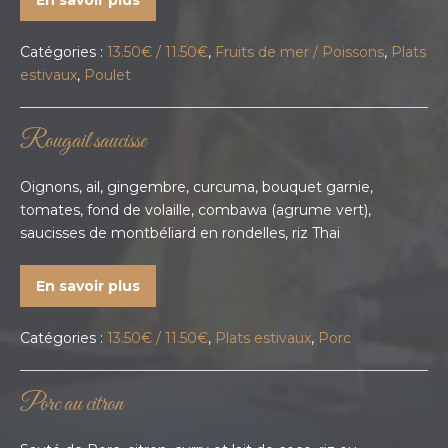
En savoir plus
Catégories :
13.50€ / 11.50€
,
Fruits de mer / Poissons
,
Plats
estivaux
,
Poulet
Rougail saucisse
Oignons, ail, gingembre, curcuma, bouquet garnie,
tomates, fond de volaille, combawa (agrume vert),
saucisses de montbéliard en rondelles, riz Thai
En savoir plus
Catégories :
13.50€ / 11.50€
,
Plats estivaux
,
Porc
Porc au citron