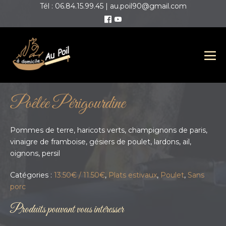
Tél : 06.84.15.99.45 | au.poil90@gmail.com
Poêlée Périgourdine
Pommes de terre, haricots verts, champignons de paris,
vinaigre de framboise, gésiers de poulet, lardons, ail,
oignons, persil
Catégories :
13.50€ / 11.50€
,
Plats estivaux
,
Poulet
,
Sans
porc
Produits pouvant vous intéresser