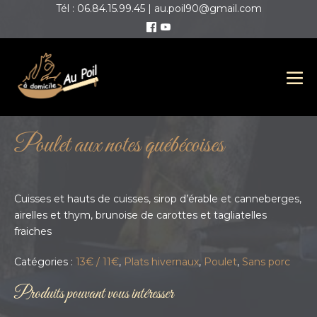
Tél : 06.84.15.99.45 | au.poil90@gmail.com
Poulet aux notes québécoises
Cuisses et hauts de cuisses, sirop d’érable et canneberges,
airelles et thym, brunoise de carottes et tagliatelles
fraiches
Catégories :
13€ / 11€
,
Plats hivernaux
,
Poulet
,
Sans porc
Produits pouvant vous intéresser