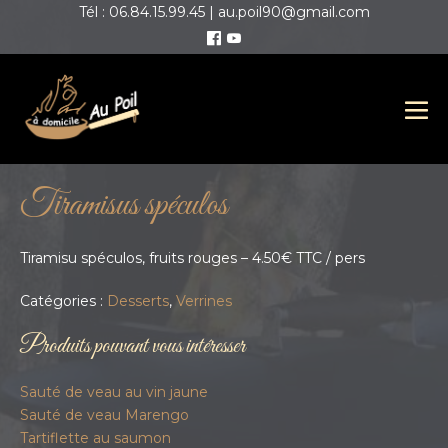
Tél : 06.84.15.99.45 | au.poil90@gmail.com
Tiramisus spéculos
Tiramisu spéculos, fruits rouges – 4.50€ TTC / pers
Catégories :
Desserts
,
Verrines
Produits pouvant vous intéresser
Sauté de veau au vin jaune
Sauté de veau Marengo
Tartiflette au saumon