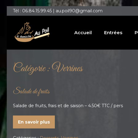
Tél : 06.84.15.99.45 | au.poil90@gmail.com
Accueil
Entrées
P
Catégorie :
Verrines
Salade de fruits
Salade de fruits, frais et de saison – 4.50€ TTC / pers
En savoir plus