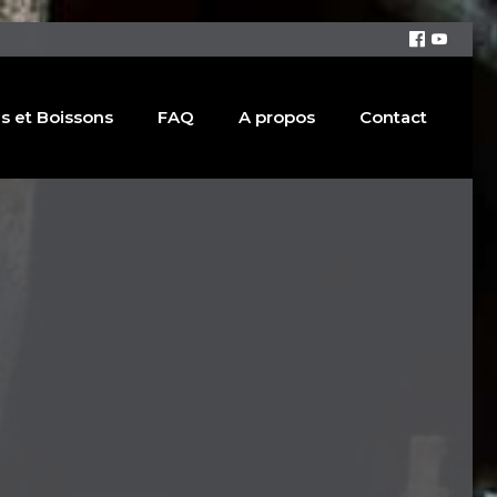
s et Boissons
FAQ
A propos
Contact