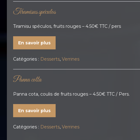
Tiramisus spéculos
Tiramisu spéculos, fruits rouges – 4.50€ TTC / pers
En savoir plus
Catégories :
Desserts
,
Verrines
Panna cotta
Panna cota, coulis de fruits rouges – 4.50€ TTC / Pers.
En savoir plus
Catégories :
Desserts
,
Verrines