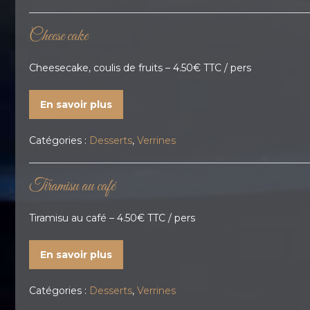
Cheese cake
Cheesecake, coulis de fruits – 4.50€ TTC / pers
En savoir plus
Catégories :
Desserts
,
Verrines
Tiramisu au café
Tiramisu au café – 4.50€ TTC / pers
En savoir plus
Catégories :
Desserts
,
Verrines