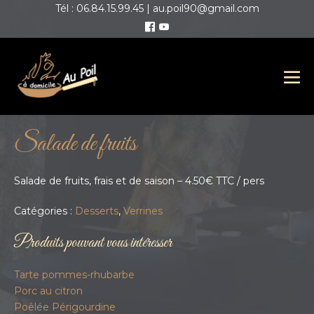
Tél : 06.84.15.99.45 | au.poil90@gmail.com
Salade de fruits
Salade de fruits, frais et de saison – 4.50€ TTC / pers
Catégories :
Desserts
,
Verrines
Produits pouvant vous intéresser
Tarte pommes-rhubarbe
Porc au citron
Poêlée Périgourdine