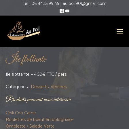
Tél : 06.84.15.99.45 | au.poil90@gmail.com
Île flottante
Île flottante – 4.50€ TTC / pers
Catégories :
Desserts
,
Verrines
Produits pouvant vous intéresser
Chili Con Carne
Boulettes de bœuf en bolognaise
Omelette / Salade Verte