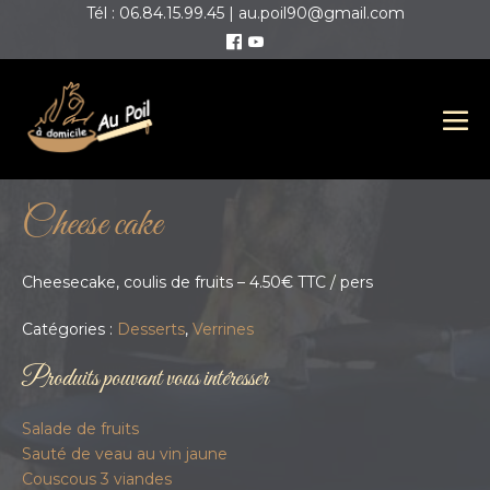
Tél : 06.84.15.99.45 | au.poil90@gmail.com
Cheese cake
Cheesecake, coulis de fruits – 4.50€ TTC / pers
Catégories :
Desserts
,
Verrines
Produits pouvant vous intéresser
Salade de fruits
Sauté de veau au vin jaune
Couscous 3 viandes