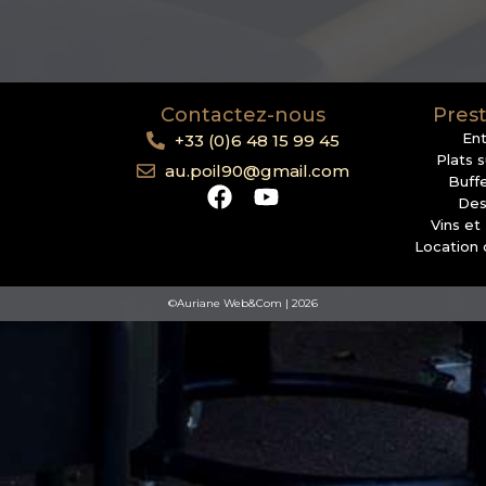
Contactez-nous
Prest
En
+33 (0)6 48 15 99 45
Plats 
au.poil90@gmail.com
Buffe
Des
Vins et
Location 
©Auriane Web&Com | 2026