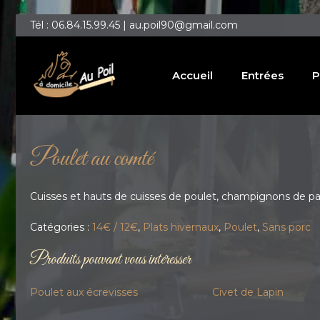
Tél : 06.84.15.99.45 | au.poil90@gmail.com
Accueil
Entrées
P
Poulet au comté
Cuisses et hauts de cuisses de poulet, champignons de paris
Catégories :
14€ / 12€
,
Plats hivernaux
,
Poulet
,
Sans porc
Produits pouvant vous intéresser
Poulet aux écrevisses
Civet de Lapin