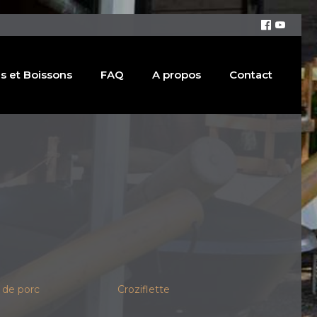
s et Boissons
FAQ
A propos
Contact
 de porc
Croziflette