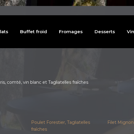
lats
Buffet froid
Fromages
Desserts
Vin
, comté, vin blanc et Tagliatelles fraîches
Poulet Forestier, Tagliatelles
Filet Mignon
fraîches