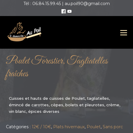
Tél : 06.84.15.99.45 | au.poil90@gmail.com
Poulet Forestier, Tagliatelles
fraîches
Cuisses et hauts de cuisses de Poulet, tagliatelles,
émincé de carottes, cèpes, bolets et pleurotes, crème,
vin blanc, épices diverses
Catégories :
12€ / 10€
,
Plats hivernaux
,
Poulet
,
Sans porc