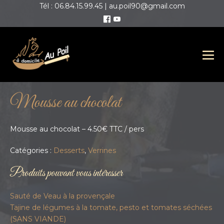
Tél : 06.84.15.99.45 | au.poil90@gmail.com
Mousse au chocolat
Mousse au chocolat – 4.50€ TTC / pers
Catégories :
Desserts
,
Verrines
Produits pouvant vous intéresser
Sauté de Veau à la provençale
Tajine de légumes à la tomate, pesto et tomates séchées
(SANS VIANDE)