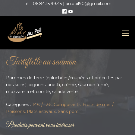
Tél : 06.84.15.99.45 | au.poil90@gmail.com
Tartiflette au saumon
Pommes de terre (épluchées/coupées et précuites par
nos soins), oignons, aneth, crème, saumon fumé,
mozzarella et comté, salade verte
Catégories :
14€ / 12€
,
Composants
,
Fruits de mer /
Poissons
,
Plats estivaux
,
Sans porc
Produits pouvant vous intéresser