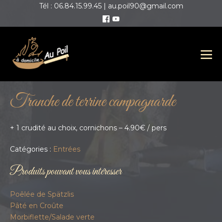
Tél : 06.84.15.99.45 | au.poil90@gmail.com
Tranche de terrine campagnarde
+ 1 crudité au choix, cornichons – 4.90€ / pers
Catégories :
Entrées
Produits pouvant vous intéresser
Poêlée de Spätzlis
Pâté en Croûte
Morbiflette/Salade verte