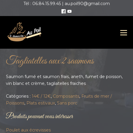
Tél : 06.84.15.99.45 | au.poil90@gmail.com
Tagliatelles aux 2 saumons
Saumon fumé et saumon frais, aneth, fumet de poisson,
vin blanc et crème, tagliatelles fraiches
Catégories :
14€ / 12€
,
Composants
,
Fruits de mer /
Poissons
,
Plats estivaux
,
Sans porc
Produits pouvant vous intéresser
Poulet aux écrevisses