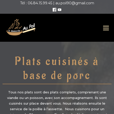
Tél : 06.84.15.99.45 | au.poil90@gmail.com
Plats cuisinés à
base de porc
Tous nos plats sont des plats complets, comprenant une
viande ou un poisson, avec son accompagnement. Ils sont
cuisinés sur place devant vous. Nous réalisons ensuite le
service de la poêle à l’assiette. Nous cuisinons pour un