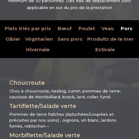
minimum de 30 personnes. Des frais de déplacement sont
applicable en sus du prix de la prestation
Plats triés par prix
Bœuf
Poulet
Veau
Porc
Gibier
Végétarien
Sans porc
Produits de la mer
Hivernale
Estivale
Choucroute
Chou à choucroute, riesling, cumin, pommes de terre,
saucisse de Montbéliard, knack, lard, collet fumé
Tartiflette/Salade verte
Pommes de terre fraîches (épluchées/coupées et
précuites par nos soins) , oignons, vin blanc, lardons
fumés, reblochon –
Morbiflette/Salade verte