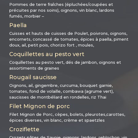
Pommes de terre fraîches (épluchées/coupées et
précuites par nos soins), oignons, vin blanc, lardons
fumés, morbier –
Paella
Cuisses et hauts de cuisses de Poulet, poivrons, oignons,
encornets, concassé de tomates, épices à paella, piment
doux, ail, petit pois, chorizo fort , moules,
Coquillettes au pesto vert
Coquillettes au pesto vert, dés de jambon, oignons et
assortiments de graines
Rougail saucisse
Oignons, ail, gingembre, curcuma, bouquet garnie,
tomates, fond de volaille, combawa (agrume vert),
saucisses de montbéliard en rondelles, riz Thai
Filet Mignon de porc
Filet Mignon de Porc, cèpes, bolets, pleurotes,carottes,
épices diverses, vin blanc, crème et spaetzles
Croziflette
Crozets pâtes de Savoie, oignons, lardons, reblochon, vin