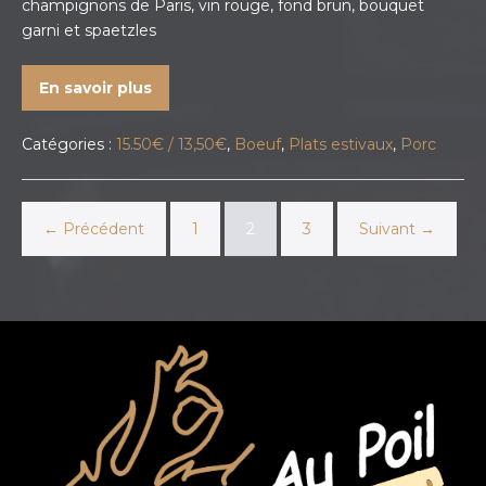
champignons de Paris, vin rouge, fond brun, bouquet
garni et spaetzles
En savoir plus
Catégories :
15.50€ / 13,50€
,
Boeuf
,
Plats estivaux
,
Porc
← Précédent
1
2
3
Suivant →