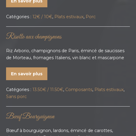
En savoir plus
Catégories :
12€ / 10€
,
Plats estivaux
,
Porc
Risotto aux champignons
Riz Arborio, champignons de Paris, émincé de saucisses
de Morteau, fromages Italiens, vin blanc et mascarpone
En savoir plus
Catégories :
13.50€ / 11.50€
,
Composants
,
Plats estivaux
,
Sans porc
Bœuf Bourguignon
Bœuf à bourguignon, lardons, émincé de carottes,