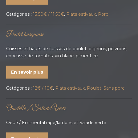
Catégories :
13.50€ / 11.50€
,
Plats estivaux
,
Porc
Poulet basquaise
Cuisses et hauts de cuisses de poulet, oignons, poivrons,
concassé de tomates, vin blanc, piment, riz
En savoir plus
Catégories :
12€ / 10€
,
Plats estivaux
,
Poulet
,
Sans porc
Omelette / Salade Verte
Oeufs/ Emmental râpé/lardons et Salade verte