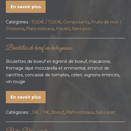
En savoir plus
Catégories :
15.50€ / 13,50€
,
Composants
,
Fruits de mer /
Poissons
,
Plats estivaux
,
Poulet
,
Sans porc
Boulettes de bœuf en bolognaise
Boulettes de boeuf et égrené de boeuf, macaronis,
fromage râpé mozzarella et emmental, émincé de
carottes, concassé de tomates, céleri, oignons émincés,
vin rouge
En savoir plus
Catégories :
13€ / 11€
,
Boeuf
,
Plats estivaux
,
Sans porc