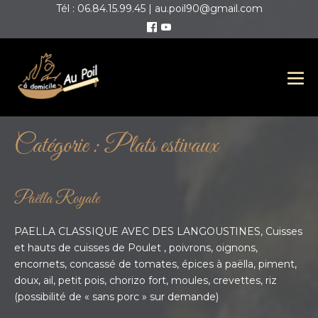
Tél : 06.84.15.99.45 | au.poil90@gmail.com
Catégorie :
Plats estivaux
Paëlla Royale
PAELLA CLASSIQUE AVEC DES LANGOUSTINES, Cuisses
et hauts de cuisses de Poulet , poivrons, oignons,
encornets, concassé de tomates, épices à paëlla, piment,
doux, ail, petit pois, chorizo fort, moules, crevettes, riz
(possibilité de « sans porc » sur demande)