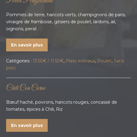
Poêlée Périgourdine
Pommes de terre, haricots verts, champignons de paris,
vinaigre de framboise, gésiers de poulet, lardons, ail,
oignons, persil
En savoir plus
Catégories :
13.50€ / 11.50€
,
Plats estivaux
,
Poulet
,
Sans
porc
Chili Con Carne
Bœuf haché, poivrons, haricots rouges, concassé de
tomates, épices à Chili, Riz
En savoir plus