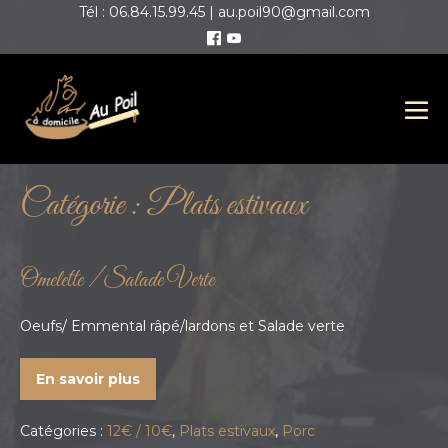
Tél : 06.84.15.99.45 | au.poil90@gmail.com
Catégorie :
Plats estivaux
Omelette / Salade Verte
Oeufs/ Emmental râpé/lardons et Salade verte
En savoir plus
Catégories :
12€ / 10€
,
Plats estivaux
,
Porc