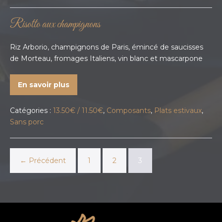
Risotto aux champignons
Riz Arborio, champignons de Paris, émincé de saucisses
de Morteau, fromages Italiens, vin blanc et mascarpone
En savoir plus
Catégories :
13.50€ / 11.50€
,
Composants
,
Plats estivaux
,
Sans porc
← Précédent
1
2
3