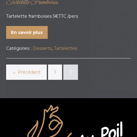
Tartelette Framboises
Tartelette framboises 5€TTC /pers
En savoir plus
Catégories :
Desserts
,
Tartelettes
← Précédent
1
2