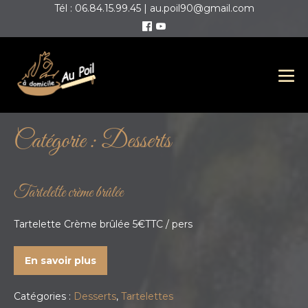
Tél : 06.84.15.99.45 | au.poil90@gmail.com
Catégorie :
Desserts
Tartelette crème brûlée
Tartelette Crème brûlée 5€TTC / pers
En savoir plus
Catégories :
Desserts
,
Tartelettes