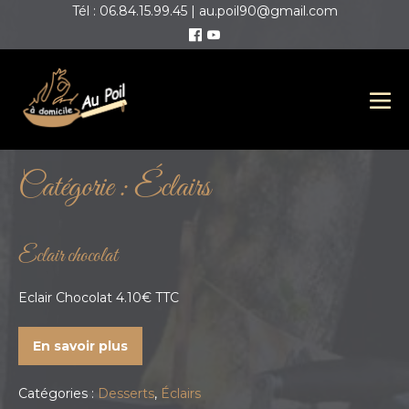
Tél : 06.84.15.99.45 | au.poil90@gmail.com
Catégorie :
Éclairs
Eclair chocolat
Eclair Chocolat 4.10€ TTC
En savoir plus
Catégories :
Desserts
,
Éclairs