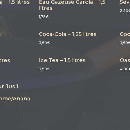
– 1,5 litres
Eau Gazeuse Carola – 1,5
Seve
litres
2,50
1,75€
s
Coca-Cola – 1,25 litres
Coc
3,50€
3,50
tres
Ice Tea – 1,5 litres
Oasi
3,50€
4,00
ur Jus 1
Pomme/Anana