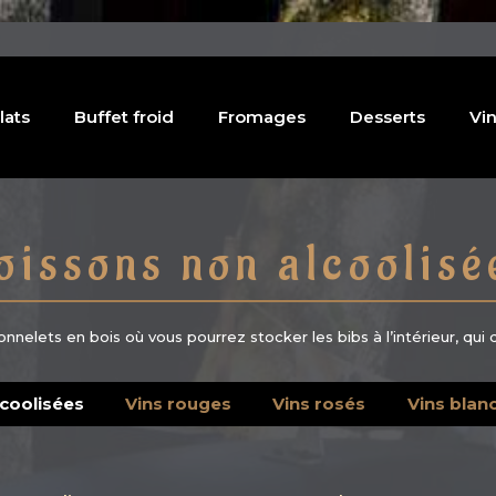
lats
Buffet froid
Fromages
Desserts
Vin
oissons non alcoolisé
elets en bois où vous pourrez stocker les bibs à l’intérieur, qui d
coolisées
Vins rouges
Vins rosés
Vins blan