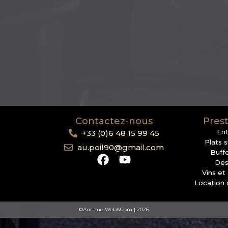
Contactez-nous
Prest
En
+33 (0)6 48 15 99 45
Plats 
au.poil90@gmail.com
Buffe
Des
Vins et
Location 
©Auriane Web&Com | 2026