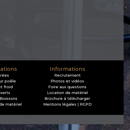
ations
Informations
trées
Recrutement
sur poêle
Photos et vidéos
t froid
Foire aux questions
serts
Location de matériel
 Boissons
Brochure à télécharger
de matériel
Mentions légales | RGPD