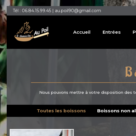
Tél : 06.84.15.99.45 | au.poil90@gmail.com
Accueil
Entrées
P
B
Nous pouvons mettre à votre disposition des tonn
Toutes les boissons
Boissons non al