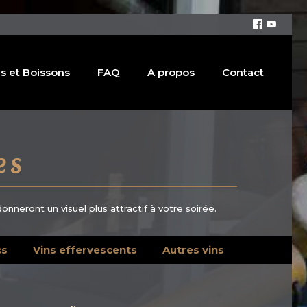
s et Boissons
FAQ
A propos
Contact
es
onneront un visuel plus attractif à votre soirée.
cs
Vins effervescents
Autres vins