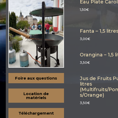
Eau Plate Carola 
1,50€
Fanta – 1,5 litre
3,00€
Orangina – 1,5 li
3,50€
Foire aux questions
Jus de Fruits P
litres
(Multifruits/
Location de
s/Orange)
matériels
3,50€
Téléchargement